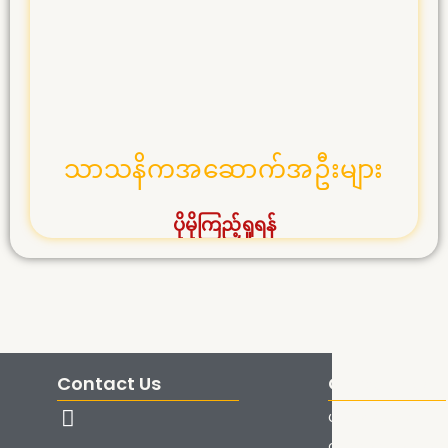
သာသနိကအဆောက်အဦးများ
ပိုမိုကြည့်ရှုရန်
Contact Us
Quick Links
ပင်မစာမျက်နှာ
တက်ရောက်ရန်လမ်း