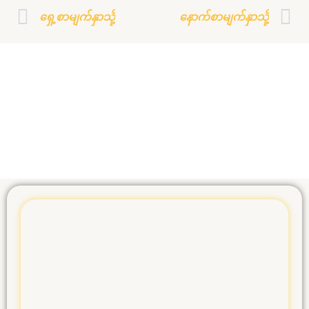
Prev
N
ရှေ့စာမျက်နှာသို့
နောက်စာမျက်နှာသို့