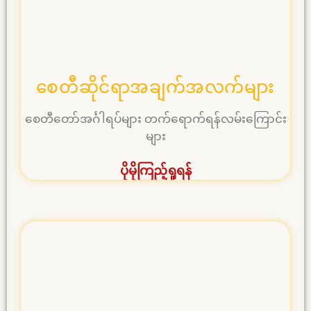
စေတီဆိုင်ရာအချက်အလက်များ
စေတီတော်အင်္ဂါရပ်များ တက်ရောက်ရန်လမ်းကြောင်း
များ
ပိုမိုကြည့်ရှုရန်