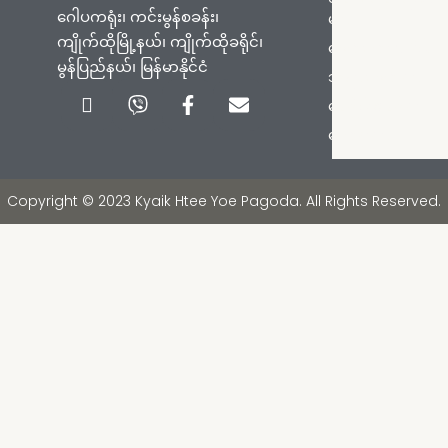
ဂေါပကရုံး၊ ကင်းမွန်စခန်း၊
များ
ကျိုက်ထိုမြို့နယ်၊ ကျိုက်ထိုခရိုင်၊
စေတီတော်သမိုင်း
မွန်ပြည်နယ်၊ မြန်မာနိုင်ငံ
ဘုရားစေတီများ
Icon-
Viber
Facebook-
Envelope
ကြေငြာချက်များ
phone-
f
handset
ဓာတ်ပုံများ
Copyright © 2023 Kyaik Htee Yoe Pagoda. All Rights Reserved.