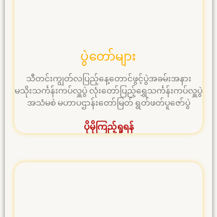
ပွဲတော်များ
သီတင်းကျွတ်လပြည့်နေ့တောင်ဖွင့်ပွဲအခမ်းအနား
မသိုးသင်္ကန်းကပ်လှူပွဲ လုံးတော်ပြည့်ရွှေသင်္ကန်းကပ်လှူပွဲ
အသံမစဲ မဟာပဌာန်းတော်မြတ် ရွတ်ဖတ်ပူဇော်ပွဲ
ပိုမိုကြည့်ရှုရန်