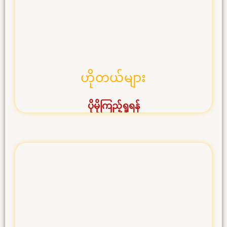
ဟိုတယ်များ
ပိုမိုကြည့်ရှုရန်