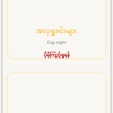
အလှရှုခင်းများ
Day night
ပိုမိုကြည့်ရှုရန်