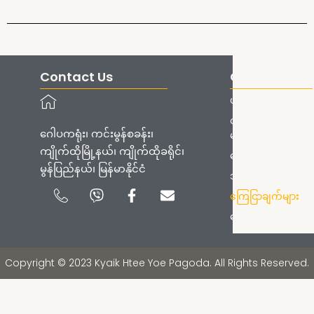
Contact Us
Quick Links
ပင်မစာမျက်နှာ
တက်ရောက်ရန်လမ်း
ဂေါပကရုံး၊ ကင်းမွန်စခန်း၊
များ
ကျိုက်ထိုမြို့နယ်၊ ကျိုက်ထိုခရိုင်၊
စေတီတော်သမိုင်း
မွန်ပြည်နယ်၊ မြန်မာနိုင်ငံ
ဘုရားစေတီများ
Icon-
Viber
Facebook-
Envelope
ကြေငြာချက်များ
phone-
f
handset
ဓာတ်ပုံများ
Copyright © 2023 Kyaik Htee Yoe Pagoda. All Rights Reserved.