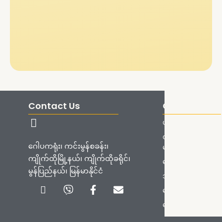
Contact Us
Quick Links
ပင်မစာမျက်နှာ
တက်ရောက်ရန်လမ်း
ဂေါပကရုံး၊ ကင်းမွန်စခန်း၊
များ
ကျိုက်ထိုမြို့နယ်၊ ကျိုက်ထိုခရိုင်၊
စေတီတော်သမိုင်း
မွန်ပြည်နယ်၊ မြန်မာနိုင်ငံ
ဘုရားစေတီများ
Icon-
Viber
Facebook-
Envelope
ကြေငြာချက်များ
phone-
f
handset
ဓာတ်ပုံများ