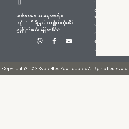
ပင်မစာမျက်နှာ
တက်ရောက်ရန်လမ်း
ဂေါပကရုံး၊ ကင်းမွန်စခန်း၊
များ
ကျိုက်ထိုမြို့နယ်၊ ကျိုက်ထိုခရိုင်၊
စေတီတော်သမိုင်း
မွန်ပြည်နယ်၊ မြန်မာနိုင်ငံ
ဘုရားစေတီများ
Icon-
Viber
Facebook-
Envelope
ကြေငြာချက်များ
phone-
f
handset
ဓာတ်ပုံများ
Copyright © 2023 Kyaik Htee Yoe Pagoda. All Rights Reserved.