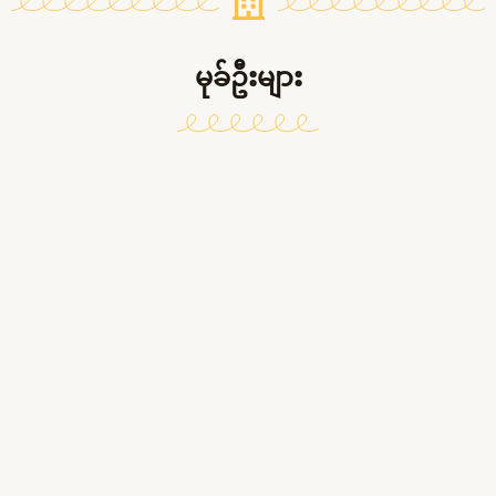
မုခ်ဦးများ​