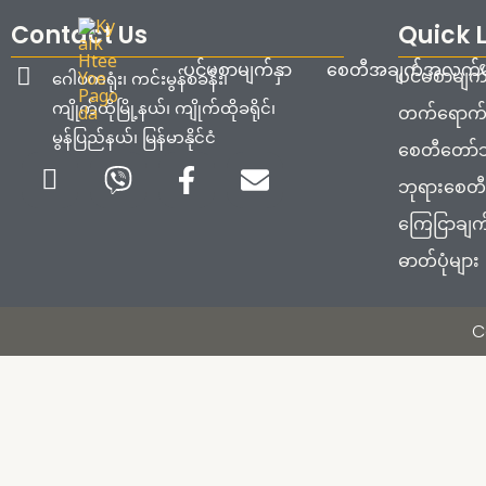
Skip
Contact Us
Quick 
to
ပင်မစာမျက်နှာ
စေတီအချက်အလက်မ
content
ပင်မစာမျက်
ဂေါပကရုံး၊ ကင်းမွန်စခန်း၊
ကျိုက်ထိုမြို့နယ်၊ ကျိုက်ထိုခရိုင်၊
တက်ရောက်ရ
မွန်ပြည်နယ်၊ မြန်မာနိုင်ငံ
စေတီတော်သမ
Icon-
Viber
Facebook-
Envelope
ဘုရားစေတီ
phone-
f
ကြေငြာချက
handset
ဓာတ်ပုံများ
C