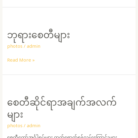
ဘုရား
စေတီ
ဘုရားစေတီများ
များ
photos
/
admin
Read More »
စေတီ
ဆိုင်ရာ
စေတီဆိုင်ရာအချက်အလက်
အချက်အလက်
များ
များ
photos
/
admin
စေတီတော်အင်္ဂါရပ်များ တက်ရောက်ရန်လမ်းကြောင်းများ