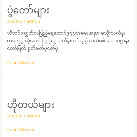
များ
ပွဲတော်များ
photos
/
admin
သီတင်းကျွတ်လပြည့်နေ့တောင်ဖွင့်ပွဲအခမ်းအနား မသိုးသင်္ကန်း
ကပ်လှူပွဲ လုံးတော်ပြည့်ရွှေသင်္ကန်းကပ်လှူပွဲ အသံမစဲ မဟာပဌာန်း
တော်မြတ် ရွတ်ဖတ်ပူဇော်ပွဲ
Read More »
ဟိုတယ်
များ
ဟိုတယ်များ
photos
/
admin
Read More »