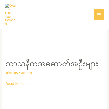
Skip
MAI
to
MEN
content
PHOTOS
သာ
သ
သာသနိကအဆောက်အဦးများ
နိ
က
photos
/
admin
အဆောက်အဦး
များ
Read More »
ပွဲတော်