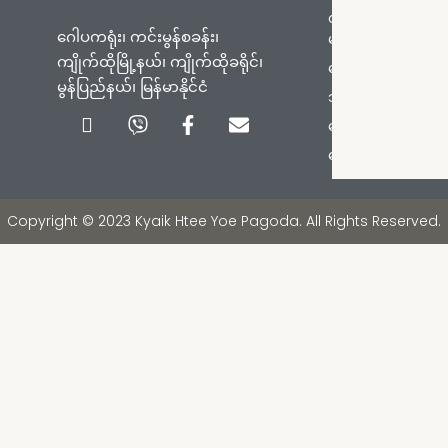
တက်ရောက်ရန်လမ်း
ဂေါပကရုံး၊ ကင်းမွန်စခန်း၊
များ
ကျိုက်ထိုမြို့နယ်၊ ကျိုက်ထိုခရိုင်၊
စေတီတော်သမိုင်း
မွန်ပြည်နယ်၊ မြန်မာနိုင်ငံ
ဘုရားစေတီများ
Icon-
Viber
Facebook-
Envelope
ကြေငြာချက်များ
phone-
f
handset
ဓာတ်ပုံများ
Copyright © 2023 Kyaik Htee Yoe Pagoda. All Rights Reserved.